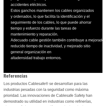
accidentes eléctricos.
Estos ganchos mantienen los cables organizados
y ordenados, lo que facilita la identificación y el
seguimiento de los cables, lo que puede ahorrar
tiempo y esfuerzo durante las tareas de
mantenimiento y reparación.
Adecuado
cable
gestión
también
contribuye
a
mejorado
reducido
tiempo de inactividad,
y
mejorado
sitio
general
organización
en
alta
densidad
trabajo
entornos.
Referencias
Los productos Cablesafe® se desarrollan para las
industrias pesadas con la seguridad como máxima
prioridad. Las innovaciones de Cablesafe Safety han
demostrado su utilidad en industrias como refinerías,