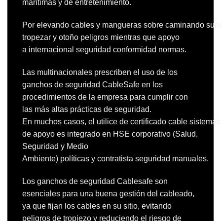
marítimas y de entretenimiento.
Por
elevando
cables
y
mangueras
sobre
caminando
supe
tropezar
y
otoño
peligros
mientras que
apoyo
a
internacional
seguridad
conformidad
normas
.
Las multinacionales prescriben el uso de los
ganchos de seguridad CableSafe en los
procedimientos de la empresa para cumplir con
las más altas prácticas de seguridad.
En
muchos
casos,
el
utilice
de
certificado
cable
sistemas
de apoyo es
integrado
en
HSE corporativo (Salud,
Seguridad y Medio
Ambiente)
políticas
y
contratista
seguridad
manuales
.
Los ganchos de seguridad Cablesafe son
esenciales para una buena gestión del cableado,
ya que fijan los cables en su sitio, evitando
peligros de tropiezo y reduciendo el riesgo de