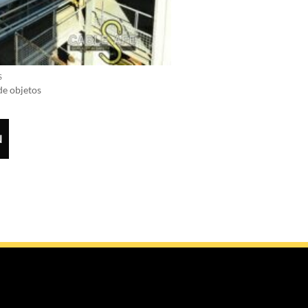
S
de objetos
N