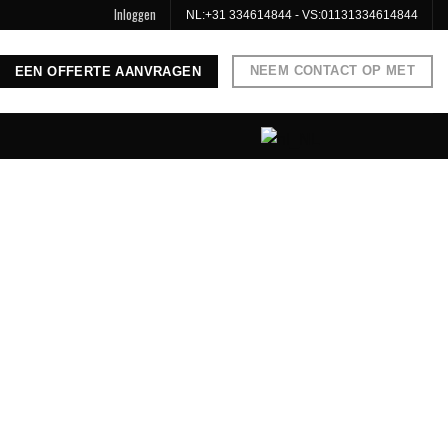
Inloggen
NL:
+31 334614844
- VS:
01131334614844
NEEM CONTACT OP MET
EEN OFFERTE AANVRAGEN