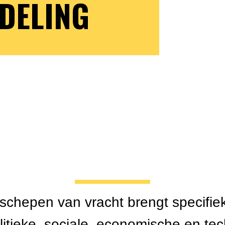
DELING
schepen van vracht brengt specifie
itieke, sociale, economische en te