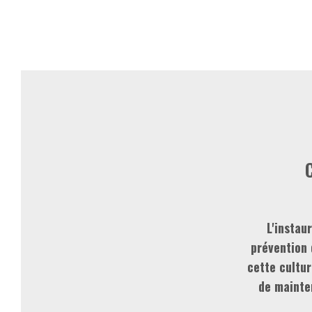
C
L'instau
prévention 
cette cultur
de mainte