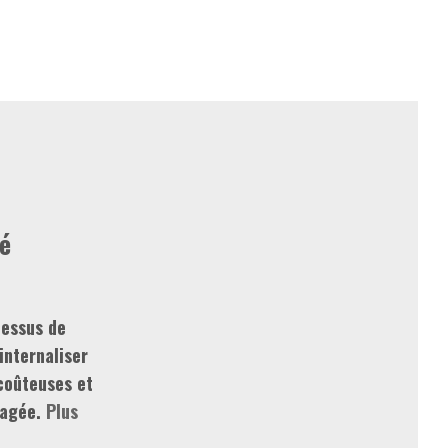
té
cessus de
internaliser
 coûteuses et
gagée.
Plus