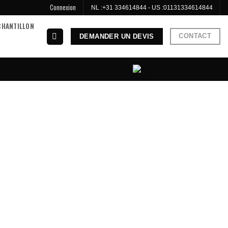
Connexion
NL :
+31 334614844
- US :
01131334614844
CHANTILLON
CONTACT
DEMANDER UN DEVIS