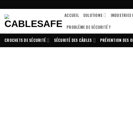
Skip
to
ACCUEIL
SOLUTIONS
INDUSTRIES 
content
PROBLÈME DE SÉCURITÉ ?
CROCHETS DE SÉCURITÉ
SÉCURITÉ DES CÂBLES
PRÉVENTION DES O