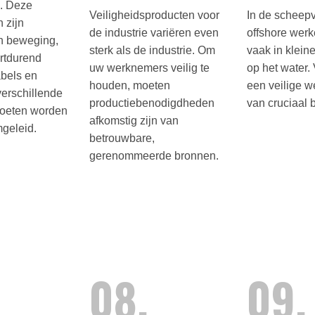
n. Deze
Veiligheidsproducten voor
In de scheepv
 zijn
de industrie variëren even
offshore wer
in beweging,
sterk als de industrie. Om
vaak in klein
rtdurend
uw werknemers veilig te
op het water. 
abels en
houden, moeten
een veilige 
erschillende
productiebenodigdheden
van cruciaal 
oeten worden
afkomstig zijn van
geleid.
betrouwbare,
gerenommeerde bronnen.
08.
09