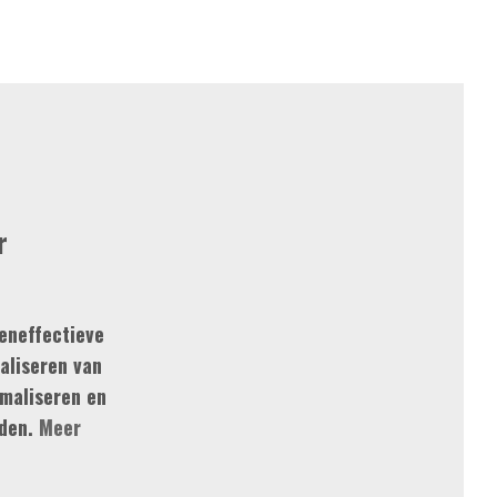
r
eneffectieve
aliseren van
imaliseren en
uden.
Meer