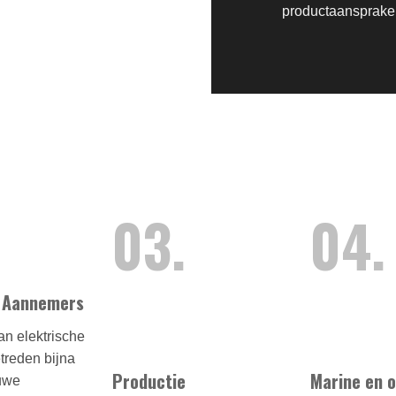
productaansprakel
03.
04.
e Aannemers
n elektrische
etreden bijna
Productie
Marine en 
euwe