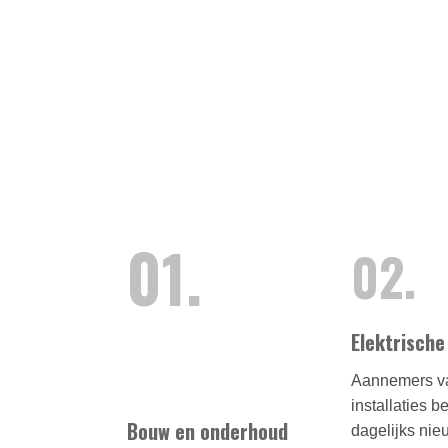
01.
02.
Elektrisch
Aannemers va
installaties b
Bouw en onderhoud
dagelijks ni