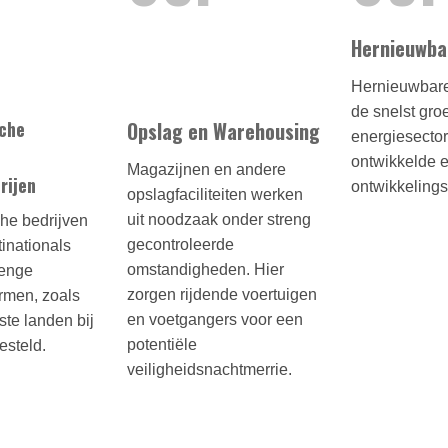
Hernieuwba
Hernieuwbare
de snelst gro
che
Opslag en Warehousing
energiesector
ontwikkelde 
Magazijnen en andere
rijen
ontwikkeling
opslagfaciliteiten werken
uit noodzaak onder streng
he bedrijven
gecontroleerde
tinationals
omstandigheden. Hier
renge
zorgen rijdende voertuigen
rmen, zoals
en voetgangers voor een
ste landen bij
potentiële
esteld.
veiligheidsnachtmerrie.