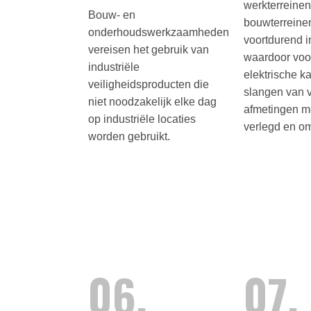
werkterreine
Bouw- en
bouwterreinen
onderhoudswerkzaamheden
voortdurend 
vereisen het gebruik van
waardoor voo
industriële
elektrische k
veiligheidsproducten die
slangen van v
niet noodzakelijk elke dag
afmetingen m
op industriële locaties
verlegd en om
worden gebruikt.
06.
07.