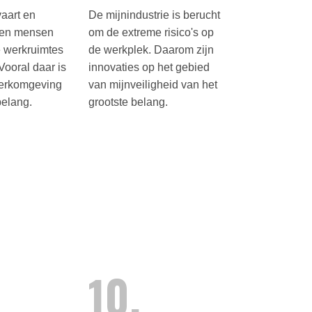
aart en
De mijnindustrie is berucht
ken mensen
om de extreme risico's op
e werkruimtes
de werkplek. Daarom zijn
Vooral daar is
innovaties op het gebied
werkomgeving
van mijnveiligheid van het
belang.
grootste belang.
.
10.